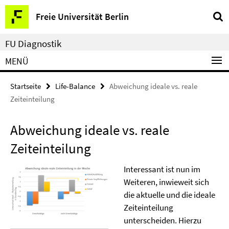
Springe
Service-
Freie Universität Berlin
direkt
Navigation
zu
FU Diagnostik
Inhalt
MENÜ
Startseite
Life-Balance
Abweichung ideale vs. reale
Zeiteinteilung
Abweichung ideale vs. reale
Zeiteinteilung
Interessant ist nun im
Weiteren, inwieweit sich
die aktuelle und die ideale
Zeiteinteilung
unterscheiden. Hierzu