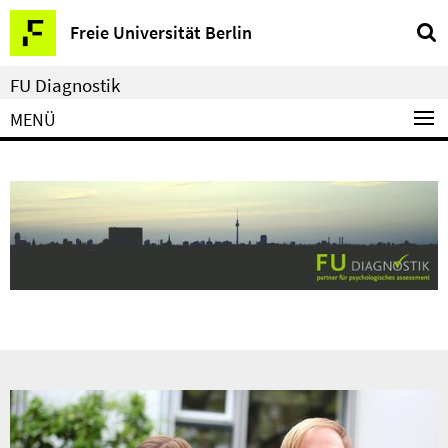
Springe
Service-
Freie Universität Berlin
direkt
Navigation
zu
FU Diagnostik
Inhalt
MENÜ